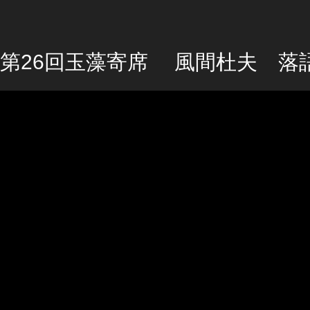
第26回玉藻寄席 風間杜夫 落