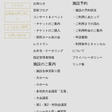
施設予約
お知らせ
アクセス
芸術ブログ
・施設の予約状況
お客様の声に対し
コンサート＆イベント
・ご利用にあたって
て
・チケットのご案内
・ご利用までの流れ
よくあるご質問
・チケットのご購入
・ご利用料金のご案内
お問い合わせ
・県民ホール友の会
・申請書類
レストラン
・利用条件とキャンセル
お弁当・ケータリング
について
指定管理者情報
プライバシーポリシー
施設のご案内
リンク集
・施設全体見取り図
・大ホール
・小ホール
・多目的大会議室「玉藻」
・大会議室
・第1・第2・特別会議室
・リハーサル室・練習室