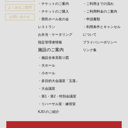
・チケットのご案内
・ご利用までの流れ
よくあるご質問
・チケットのご購入
・ご利用料金のご案内
お問い合わせ
・県民ホール友の会
・申請書類
レストラン
・利用条件とキャンセル
お弁当・ケータリング
について
指定管理者情報
プライバシーポリシー
施設のご案内
リンク集
・施設全体見取り図
・大ホール
・小ホール
・多目的大会議室「玉藻」
・大会議室
・第1・第2・特別会議室
・リハーサル室・練習室
KJO のご紹介