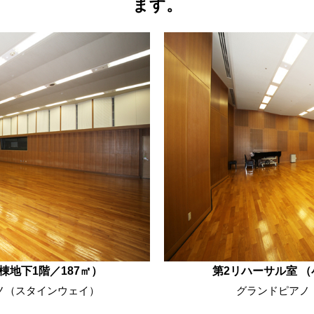
ます。
棟地下1階／187㎡）
第2リハーサル室 （
ノ（スタインウェイ）
グランドピアノ