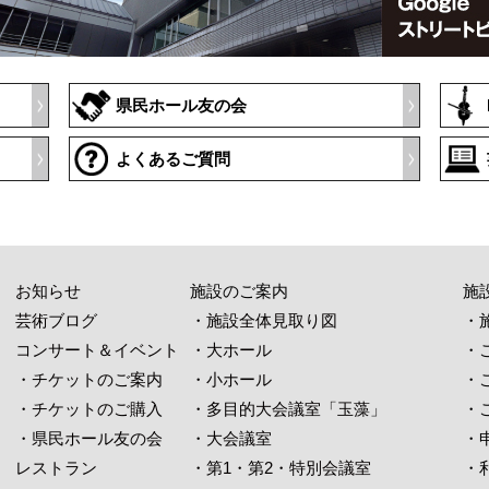
県民ホール友の会
よくあるご質問
お知らせ
施設のご案内
施
芸術ブログ
・施設全体見取り図
・
コンサート＆イベント
・大ホール
・
・チケットのご案内
・小ホール
・
・チケットのご購入
・多目的大会議室「玉藻」
・
・県民ホール友の会
・大会議室
・
レストラン
・第1・第2・特別会議室
・