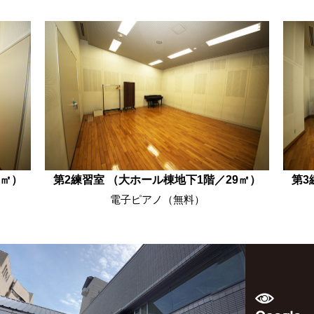
5㎡）
第2練習室 （大ホール棟地下1階／29㎡）
第3
電子ピアノ（無料）