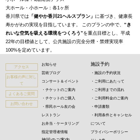
大ホール・小ホール：各1ヶ所
香川県では
「健やか香川21ヘルスプラン」
に基づき、健康長
寿かがわの実現を目指しています。 このプランの中で、
“き
れいな空気を吸える環境をつくろう”
を重点目標とし、平成
22年の目標値として、公共施設の完全分煙・禁煙実現率
100%を定めています。
施設予約
お知らせ
アクセス
芸術ブログ
・施設の予約状況
お客様の声に対し
コンサート＆イベント
・ご利用にあたって
て
・チケットのご案内
・ご利用までの流れ
よくあるご質問
・チケットのご購入
・ご利用料金のご案内
お問い合わせ
・県民ホール友の会
・申請書類
レストラン
・利用条件とキャンセル
お弁当・ケータリング
について
指定管理者情報
プライバシーポリシー
施設のご案内