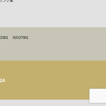
リンク集
22301
ISO27001
124