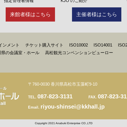
指定管理者情報
KJO のご紹介
来館者様はこちら
主催者様はこちら
インメント
チケット購入サイト
ISO10002
ISO14001
ISO
川県の会議室・ホール
高松観光コンベンションビューロー
〒760-0030 香川県高松市玉藻町9-10
087-823-3131
087-823-3
TEL.
FAX.
riyou-shinsei@kkhall.jp
Email.
Copyright 2021 Anabuki Enterprise CO.,LTD