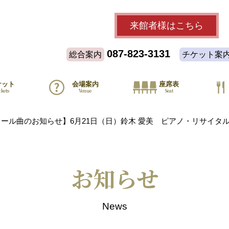
来館者様
はこちら
087-823-3131
総合案内
チケット案
ケット
会場案内
座席表
ckets
Venue
Seat
ール曲のお知らせ】6月21日（日）鈴木 愛美 ピアノ・リサイタ
お知らせ
News