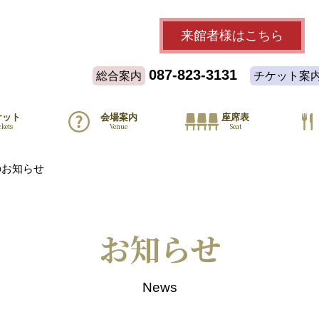
来館者様
はこちら
087-823-3131
総合案内
チケット案
ケット
会場案内
座席表
ckets
Venue
Seat
のお知らせ
お知らせ
News