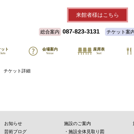
来館者様
はこちら
087-823-3131
総合案内
チケット案
ケット
会場案内
座席表
ckets
Venue
Seat
チケット詳細
お知らせ
施設のご案内
芸術ブログ
・施設全体見取り図