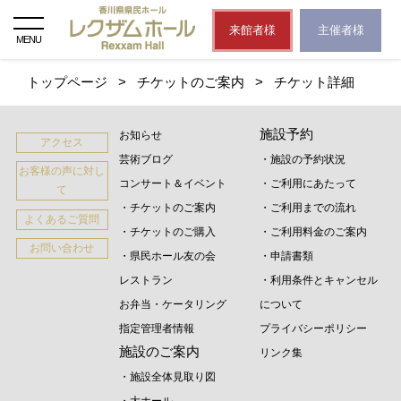
来館者様
主催者様
MENU
トップページ
>
チケットのご案内
>
チケット詳細
施設予約
お知らせ
アクセス
芸術ブログ
・施設の予約状況
お客様の声に対し
コンサート＆イベント
・ご利用にあたって
て
・チケットのご案内
・ご利用までの流れ
よくあるご質問
・チケットのご購入
・ご利用料金のご案内
お問い合わせ
・県民ホール友の会
・申請書類
レストラン
・利用条件とキャンセル
お弁当・ケータリング
について
指定管理者情報
プライバシーポリシー
施設のご案内
リンク集
・施設全体見取り図
・大ホール