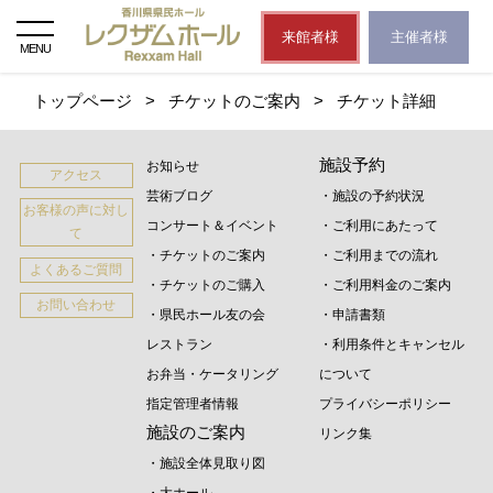
来館者様
主催者様
MENU
トップページ
>
チケットのご案内
>
チケット詳細
施設予約
お知らせ
アクセス
芸術ブログ
・施設の予約状況
お客様の声に対し
コンサート＆イベント
・ご利用にあたって
て
・チケットのご案内
・ご利用までの流れ
よくあるご質問
・チケットのご購入
・ご利用料金のご案内
お問い合わせ
・県民ホール友の会
・申請書類
レストラン
・利用条件とキャンセル
お弁当・ケータリング
について
指定管理者情報
プライバシーポリシー
施設のご案内
リンク集
・施設全体見取り図
・大ホール