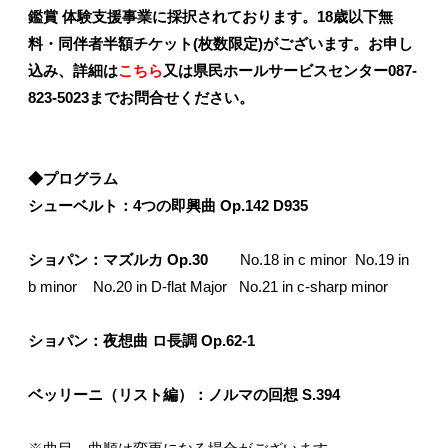
鑑賞 体験支援事業に採択されております。18歳以下無
料・同伴者半額チケット(枚数限定)がございます。
お申し
込み、詳細は
こちら
又は県民ホールサービスセンター087-
823-5023までお問合せください。
◆プログラム
シューベルト：
4
つの即興曲
Op.
142 D935
ショパン：マズルカ
Op.
30
No.18 in c minor No.19 in
b minor No.20 in D-flat Major No.21 in c-sharp minor
ショパン：夜想曲
ロ長調
Op.
62-1
ベッリーニ（リスト編）：ノルマの回想
S.394