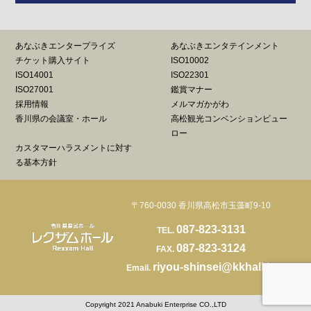
あなぶきエンタープライズ
あなぶきエンタテインメント
チケット購入サイト
ISO10002
ISO14001
ISO22301
ISO27001
鑑賞マナー
採用情報
メルマガかがわ
香川県の会議室・ホール
高松観光コンベンションビュー
ロー
カスタマーハラスメントに対す
る基本方針
〒760-0030 香川県高松市玉藻町9-10
087-823-3131
TEL.
087-823-3124
FAX.
riyou-shinsei@kkhall.jp
Email.
Copyright 2021 Anabuki Enterprise CO.,LTD