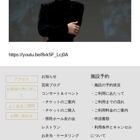
https://youtu.be/8vk5F_Lcj0A
施設予約
お知らせ
アクセス
芸術ブログ
・施設の予約状況
お客様の声に対し
コンサート＆イベント
・ご利用にあたって
て
・チケットのご案内
・ご利用までの流れ
よくあるご質問
・チケットのご購入
・ご利用料金のご案内
お問い合わせ
・県民ホール友の会
・申請書類
レストラン
・利用条件とキャンセル
お弁当・ケータリング
について