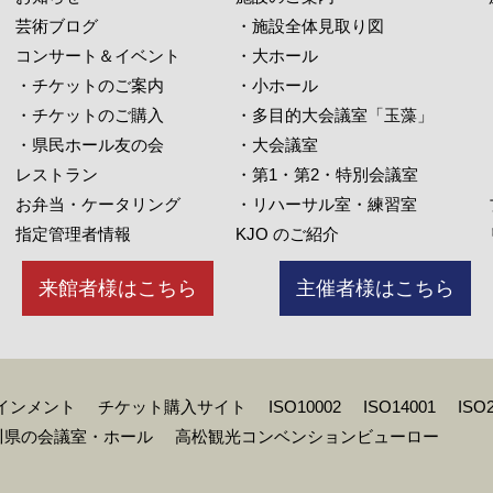
芸術ブログ
・施設全体見取り図
コンサート＆イベント
・大ホール
・チケットのご案内
・小ホール
・チケットのご購入
・多目的大会議室「玉藻」
・県民ホール友の会
・大会議室
レストラン
・第1・第2・特別会議室
お弁当・ケータリング
・リハーサル室・練習室
指定管理者情報
KJO のご紹介
来館者様はこちら
主催者様はこちら
インメント
チケット購入サイト
ISO10002
ISO14001
ISO
川県の会議室・ホール
高松観光コンベンションビューロー