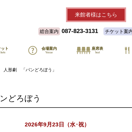
来館者様
はこちら
087-823-3131
総合案内
チケット案
ケット
会場案内
座席表
ckets
Venue
Seat
人形劇 「パンどろぼう」
パンどろぼう
2026年9月23日（水･祝）