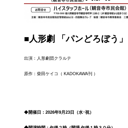
■人形劇 「パンどろぼう」
出演：人形劇団クラルテ
原作：柴田ケイコ（ KADOKAWA刊 ）
◆
開催日：2026年9月23
日（水･祝）
◆開演時間：午後２時（開場 午後１時３０分）