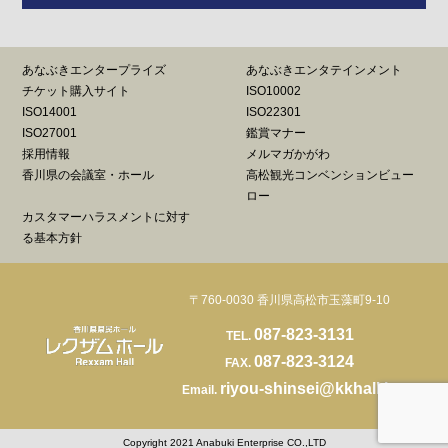
あなぶきエンタープライズ
あなぶきエンタテインメント
チケット購入サイト
ISO10002
ISO14001
ISO22301
ISO27001
鑑賞マナー
採用情報
メルマガかがわ
香川県の会議室・ホール
高松観光コンベンションビュー
ロー
カスタマーハラスメントに対す
る基本方針
〒760-0030 香川県高松市玉藻町9-10
087-823-3131
TEL.
087-823-3124
FAX.
riyou-shinsei@kkhall.jp
Email.
Copyright 2021 Anabuki Enterprise CO.,LTD