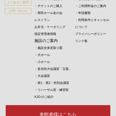
よくあるご質問
・チケットのご購入
・ご利用料金のご案内
お問い合わせ
・県民ホール友の会
・申請書類
レストラン
・利用条件とキャンセル
お弁当・ケータリング
について
指定管理者情報
プライバシーポリシー
施設のご案内
リンク集
・施設全体見取り図
・大ホール
・小ホール
・多目的大会議室「玉藻」
・大会議室
・第1・第2・特別会議室
・リハーサル室・練習室
KJO のご紹介
来館者様はこちら