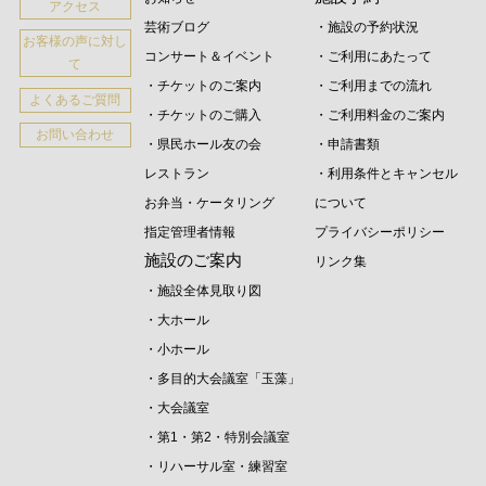
アクセス
芸術ブログ
・施設の予約状況
お客様の声に対し
コンサート＆イベント
・ご利用にあたって
て
・チケットのご案内
・ご利用までの流れ
よくあるご質問
・チケットのご購入
・ご利用料金のご案内
お問い合わせ
・県民ホール友の会
・申請書類
レストラン
・利用条件とキャンセル
お弁当・ケータリング
について
指定管理者情報
プライバシーポリシー
施設のご案内
リンク集
・施設全体見取り図
・大ホール
・小ホール
・多目的大会議室「玉藻」
・大会議室
・第1・第2・特別会議室
・リハーサル室・練習室