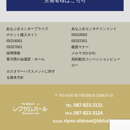
主催者様はこちら
あなぶきエンタープライズ
あなぶきエンタテインメント
チケット購入サイト
ISO10002
ISO14001
ISO22301
ISO27001
鑑賞マナー
採用情報
メルマガかがわ
香川県の会議室・ホール
高松観光コンベンションビュー
ロー
カスタマーハラスメントに対す
る基本方針
〒760-0030 香川県高松市玉藻町9-10
087-823-3131
TEL.
087-823-3124
FAX.
riyou-shinsei@kkhall.jp
Email.