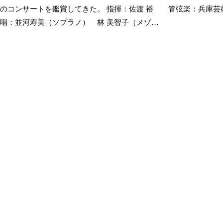
のコンサートを鑑賞してきた。 指揮：佐渡 裕 管弦楽：兵庫芸
唱：並河寿美（ソプラノ） 林 美智子（メゾ…