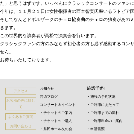
た」と思うはずです。いっぺんにクラシックコンサートのファン
今年は、１１月２１日に女性指揮者の西本智実氏率いるラトビア
そしてなんとドボルザークのチェロ協奏曲のチェロの独奏があの
きます。
この世界的な演奏者が高松で演奏会を行います。
クラシックファンの方のみならず初心者の方も必ず感動するコン
せん。
お待ちいたしております。
施設予約
お知らせ
アクセス
芸術ブログ
・施設の予約状況
お客様の声に対し
コンサート＆イベント
・ご利用にあたって
て
・チケットのご案内
・ご利用までの流れ
よくあるご質問
・チケットのご購入
・ご利用料金のご案内
お問い合わせ
・県民ホール友の会
・申請書類