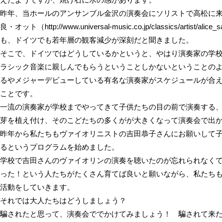
昨年、当ホールのアンサンブル金沢の演奏会にソリストで高松に来
良・オット（http://www.universal-music.co.jp/classics/artist/alice
も、ドイツでも若年層の観客減少が深刻だと聞きました。
そこで、ドイツではどうしているかというと、やはり演奏家の学
ラシック音楽に親しんでもらうということしかないということの
るやメジャーデビューしている有名な演奏家がスケジュールが合
ことです。
一流の演奏家が学校までやってきて子供たちの目の前で演奏する
芽を植え付け、そのこどたちの多くがが大きくなって演奏会で出
昨年から私たちもヴァイオリニストの吉田恭子さんにお願いして
るというプログラムを始めました。
学校で吉田さんのヴァイオリンの演奏を聴いたのが忘れられなく
った！という人たちがたくさん育てば良いと願いながら、私たち
活動をしていきます。
それでは大人たちはどうしましょう？
騙されたと思って、演奏会ででかけてみましょう！ 騙されて来