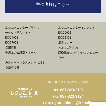
主催者様はこちら
あなぶきエンタープライズ
あなぶきエンタテインメント
チケット購入サイト
ISO10002
ISO14001
ISO22301
ISO27001
鑑賞マナー
採用情報
メルマガかがわ
香川県の会議室・ホール
高松観光コンベンションビュー
ロー
カスタマーハラスメントに対す
る基本方針
〒760-0030 香川県高松市玉藻町9-10
087-823-3131
TEL.
087-823-3124
FAX.
riyou-shinsei@kkhall.jp
Email.