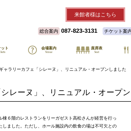
来館者様
はこちら
087-823-3131
総合案内
チケット案
ケット
会場案内
座席表
ckets
Venue
Seat
ギャラリーカフェ「シレーヌ」、リニュアル・オープンしました
「シレーヌ」、リニュアル・オープン
ル棟６階のレストランをリーガゼスト高松さんが経営を行っ
たしました。ただし、ホール施設内の飲食の場は不可欠との