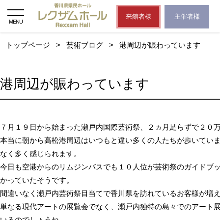
来館者様
主催者様
MENU
トップページ
>
芸術ブログ
>
港周辺が賑わっています
港周辺が賑わっています
７月１９日から始まった瀬戸内国際芸術祭、２ヵ月足らずで２０
本当に朝から高松港周辺はいつもと違い多くの人たちが歩いてい
なく多く感じられます。
今日も空港からのリムジンバスでも１０人位が芸術祭のガイドブ
かっていたそうです。
間違いなく瀬戸内芸術祭目当てで香川県を訪れているお客様が増
単なる現代アートの展覧会でなく、瀬戸内独特の島々でのアート
いるのでしょうね。