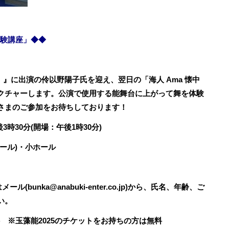
 体験講座」◆◆
之舞」』に出演の伶以野陽子氏を迎え、翌日の
「海人 Ama 懐中
クチャーします。
公演で使用する能舞台に上がって舞を体験
さまのご参加をお待ちしております！
3時30分(開場：午後1時30分)
ール)・小ホール
ル(bunka@anabuki-enter.co.jp
)から、氏名、年齢、ご
い。
料 ※玉藻能2025のチケットをお持ちの方は無料