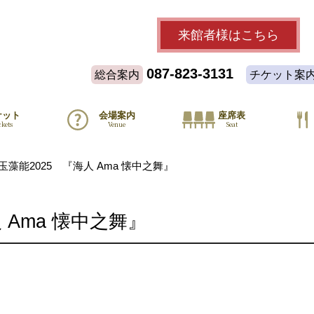
来館者様
はこちら
087-823-3131
総合案内
チケット案
ケット
会場案内
座席表
ckets
Venue
Seat
玉藻能2025 『海人 Ama 懐中之舞』
 Ama 懐中之舞』