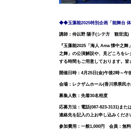
◆◆玉藻能2025特別企画「能舞台
講師：伶以野 陽子(シテ方 観世流)
『玉藻能2025「海人 Ama 懐中
之舞」の公演解説や、見どころをレ
する時間もご用意しております。
皆
開催日時：4月25日(金)午後2時～午後
会場：レクザムホール(香川県県民ホ
募集人数：先着30名程度
応募方法：電話(087-823-3131)またはメー
連絡先を記入の上お申し込みくださ
参加費用：一般1,000円 会員：無