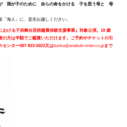
が 我が子のために 自らの命をかける 子を思う母と 母
楽「海人」に、是非お越しください。
等における子供舞台芸術鑑賞体験支援事業』対象公演。
18 歳
者の方は半額でご鑑賞いただけます。
ご予約やチケットの引
ー087-823-5023
又は
bunka@anabuki-enter.co.jp
まで