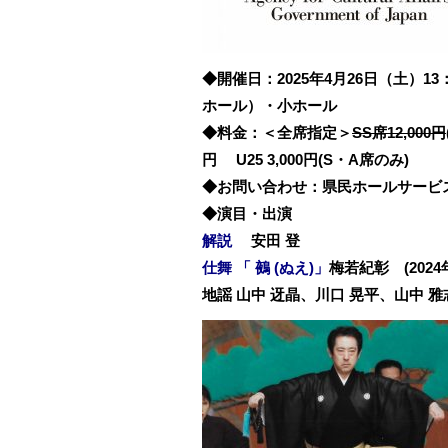
◆開催日：2025年4月26日（土）1
ホール）・小ホール
◆料金：＜全席指定＞
SS席12,000円
円
U25 3,000円(S・A席のみ)
◆お問い合わせ：県民ホールサービスセン
◆演目・出演
解説
安田 登
仕舞 「 鵺 (ぬえ)」
梅若紀彰 (202
地謡 山中 迓晶、川口 晃平、山中 雅