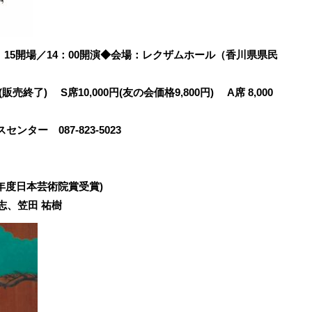
3：15開場／14：00開演◆会場：レクザムホール（香川県県民
(販売
終了)
S席10,000円(友の会価格9,800円) A席 8,000
ター 087-823-5023
4年度日本芸術院賞受賞)
志、笠田 祐樹