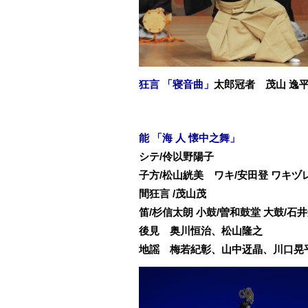
狂言 「寝音曲」
太郎冠者 茂山 逸平
能 「海 人 懐中之舞」
シテ/伶以野陽子
子方/松山絖美 ワキ/安田登
ワキヅレ
間狂言 /茂山茂
笛/杉信太朗 小鼓/曽和鼓堂 大鼓/石
後見 奥川恒治、松山隆之
地謡 梅若紀彰、山中迓晶、川口晃