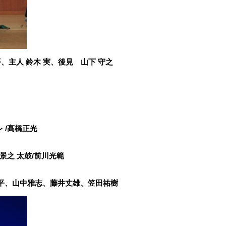
、主人 鈴木 実、後見 山下 守之
 /髙橋正光
井景之 太鼓/前川光範
平、山中雅志、藤井丈雄、笠田祐樹